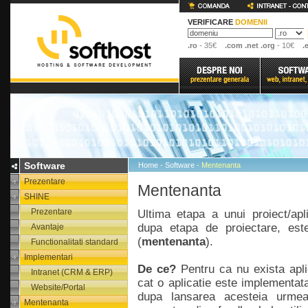
VERIFICARE
DOMENII
.ro
- 35€
.com .net .org
- 10€
.
Software
Home
-
Software
- Mentenanta
Prezentare
Mentenanta
SHINE
Prezentare
Ultima etapa a unui proiect/apl
dupa etapa de proiectare, este
Avantaje
(
mentenanta
).
Functionalitati standard
Implementari
De ce?
Pentru ca nu exista aplic
Intranet (CRM & ERP)
cat o aplicatie este implementat
Website/Portal
dupa lansarea acesteia urmeaz
Mentenanta