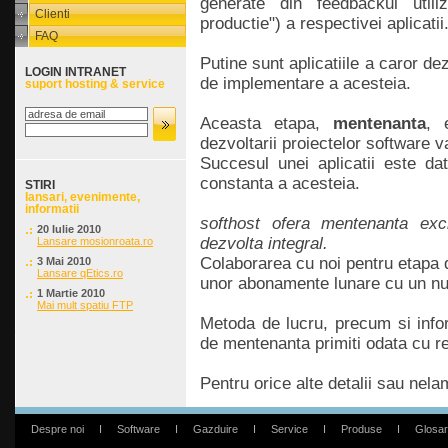
generate din feedbackul utiliza
Clienti
productie") a respectivei aplicatii
FAQ
Putine sunt aplicatiile a caror d
LOGIN INTRANET
de implementare a acesteia.
suport hosting & service
Aceasta etapa,
mentenanta
, 
dezvoltarii proiectelor software v
Succesul unei aplicatii este da
constanta a acesteia.
STIRI
lansari, evenimente,
informatii
softhost ofera mentenanta exc
20 Iulie 2010
dezvolta integral.
Lansare mosionroata.ro
Colaborarea cu noi pentru etapa
3 Mai 2010
Lansare qEtics.ro
unor abonamente lunare cu un nu
1 Martie 2010
Mai mult spatiu FTP
Metoda de lucru, precum si info
de mentenanta primiti odata cu re
Pentru orice alte detalii sau nela
Despre noi
I
Software
I
Gazduire
I
Service
I
Produse
I
Glosar