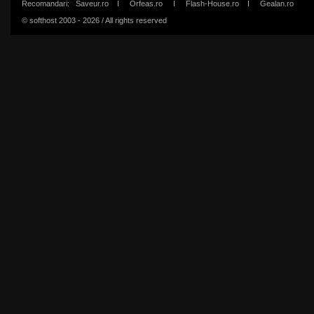
Recomandari:
Saveur.ro
I
Orfeas.ro
I
Flash-House.ro
I
Gealan.ro
© softhost 2003 - 2026 / All rights reserved