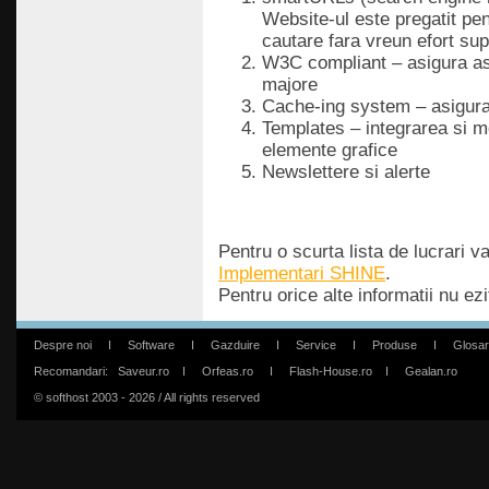
Website-ul este pregatit pe
cautare fara vreun efort sup
W3C compliant – asigura astf
majore
Cache-ing system – asigura 
Templates – integrarea si mo
elemente grafice
Newslettere si alerte
Pentru o scurta lista de lucrari v
Implementari SHINE
.
Pentru orice alte informatii nu ez
Despre noi
I
Software
I
Gazduire
I
Service
I
Produse
I
Glosar
Recomandari:
Saveur.ro
I
Orfeas.ro
I
Flash-House.ro
I
Gealan.ro
© softhost 2003 - 2026 / All rights reserved