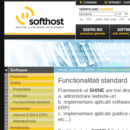
VERIFICARE
DOMENII
.ro
- 35€
.com .net .org
- 10€
.
Software
Home
-
Software
-
SHINE
- Functionalitati standard
Prezentare
Functionalitati
standard
SHINE
Prezentare
Framework-ul
SHINE
are trei dir
a. administrare website-uri
Avantaje
b. implementare aplicatii software 
Functionalitati standard
ERP)
Implementari
c. implementare aplicatii publice 
Intranet (CRM & ERP)
etc...)
Website/Portal
Mentenanta