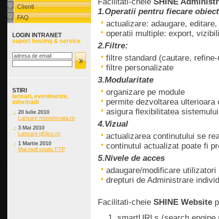
Facilitati-cheie
SHINE Administr
Clienti
1.Operatii pentru fiecare obiect 
FAQ
actualizare: adaugare, editare,
operatii multiple: export, vizibili
LOGIN INTRANET
suport hosting & service
2.Filtre:
filtre standard (cautare, refine-
filtre personalizate
3.Modularitate
STIRI
organizare pe module
lansari, evenimente,
permite dezvoltarea ulterioara
informatii
asigura flexibilitatea sistemului
20 Iulie 2010
Lansare mosionroata.ro
4.Vizual
3 Mai 2010
Lansare qEtics.ro
actualizarea continutului se 
1 Martie 2010
continutul actualizat poate fi p
Mai mult spatiu FTP
5.Nivele de acces
adaugare/modificare utilizatori
drepturi de Administrare indivi
Facilitati-cheie
SHINE Website
p
smartURLs (search engine 