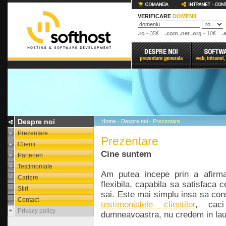
VERIFICARE
DOMENII
.ro
- 35€
.com .net .org
- 10€
.
Despre noi
Home
-
Despre noi
- Prezentare
Prezentare
Prezentare
Clienti
Cine suntem
Parteneri
Testimoniale
Am putea incepe prin a afirm
Cariere
flexibila, capabila sa satisfaca c
Stiri
sai. Este mai simplu insa sa con
Contact
testimonialele clientilor
, cac
Privacy policy
dumneavoastra, nu credem in lau