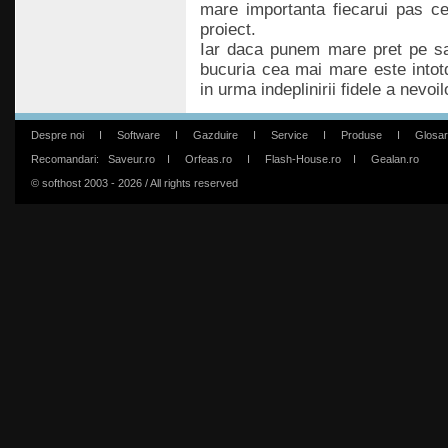
mare importanta fiecarui pas ce 
proiect.
Iar daca punem mare pret pe sat
bucuria cea mai mare este intot
in urma indeplinirii fidele a nevoil
Despre noi
I
Software
I
Gazduire
I
Service
I
Produse
I
Glosar
Recomandari:
Saveur.ro
I
Orfeas.ro
I
Flash-House.ro
I
Gealan.ro
© softhost 2003 - 2026 / All rights reserved