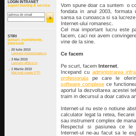
LOGIN INTRANET
Vom spune doar ca suntem o com
suport hosting & service
fondata in anul 2003, formata d
sansa sa cunoasca si sa lucreze i
Internet-ului romanesc.
Cel mai important lucru este p
facem, caci noi avem convingere
STIRI
lansari, evenimente,
vine de la sine.
informatii
20 Iulie 2010
Ce facem
Lansare mosionroata.ro
3 Mai 2010
Lansare qEtics.ro
Pe scurt, facem
Internet
.
1 Martie 2010
Incepand cu
administrarea infra
Mai mult spatiu FTP
profesionala
pe care le oferi
software complexe
ce functione
aportul la dezvoltarea acestei t
traim in decursul a doar cativa an
Internet-ul nu este o notiune abst
calculator legat la retea, fiecarei
sau instrument complex de manage
Respectul si pasiunea ce le p
Internet-ul ne-au facut sa le e