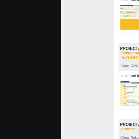
In curand i
PROIECT
managemen
newslette
Client: CO
In curand i
PROIECT
generare a
Client: Ralc