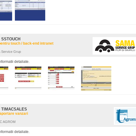
: SSTOUCH
pentru touch / back-end intranet
a Service Grup
nformatii detaliate.
: TIMACSALES
raportare vanzari
MAC AGROM
nformatii detaliate.