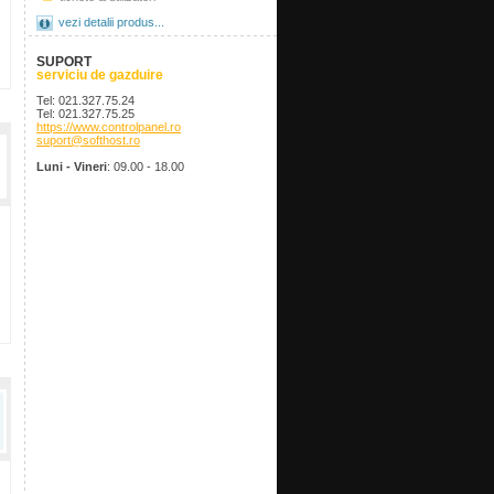
vezi detalii produs...
SUPORT
serviciu de gazduire
Tel: 021.327.75.24
Tel: 021.327.75.25
https://www.controlpanel.ro
suport@softhost.ro
Luni - Vineri
: 09.00 - 18.00