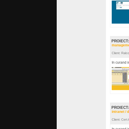
PROIECT
managemen
Client: Ralc
In curand i
PROIECT
intranet / 
Client: Cert