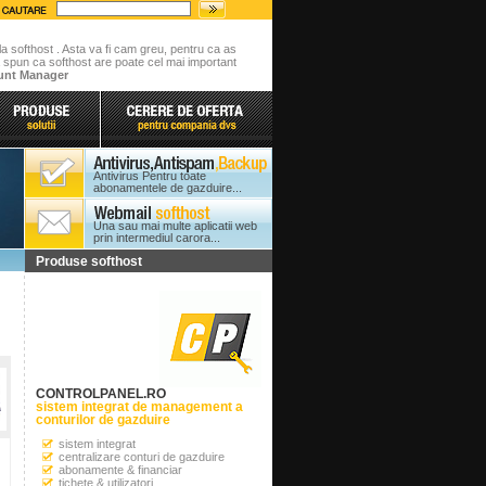
la softhost . Asta va fi cam greu, pentru ca as
 spun ca softhost are poate cel mai important
unt Manager
Antivirus Pentru toate
abonamentele de gazduire...
Una sau mai multe aplicatii web
prin intermediul carora...
Produse softhost
CONTROLPANEL.RO
sistem integrat de management a
conturilor de gazduire
sistem integrat
centralizare conturi de gazduire
abonamente & financiar
tichete & utilizatori