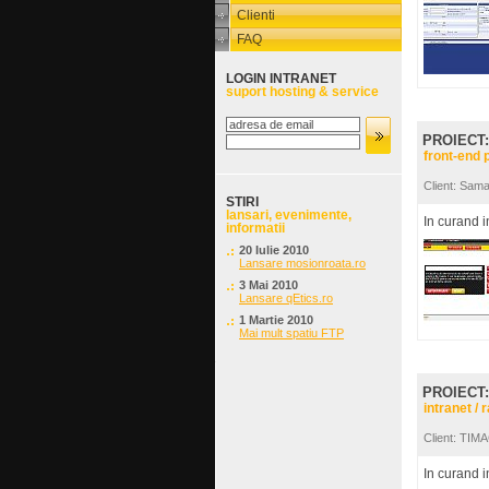
Clienti
FAQ
LOGIN INTRANET
suport hosting & service
PROIECT
front-end 
Client: Sam
STIRI
lansari, evenimente,
In curand i
informatii
20 Iulie 2010
Lansare mosionroata.ro
3 Mai 2010
Lansare qEtics.ro
1 Martie 2010
Mai mult spatiu FTP
PROIECT
intranet / 
Client: TI
In curand i