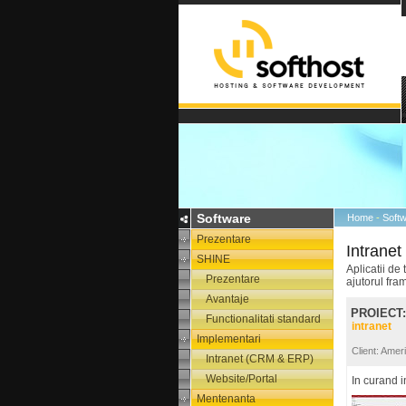
Software
Home
-
Soft
Prezentare
Intrane
SHINE
Aplicatii de
Prezentare
ajutorul fr
Avantaje
PROIECT
Functionalitati standard
intranet
Implementari
Client: Ame
Intranet (CRM & ERP)
Website/Portal
In curand i
Mentenanta