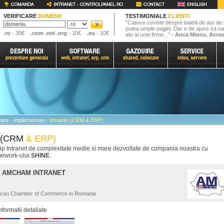
VERIFICARE
DOMENII
TESTIMONIALE
CLIENTI
"Cateva cuvinte despre baietii de aur de 
putea umple pagini. Dar e de ajuns sa va
.ro
- 35€
.com .net .org
- 10€
.eu
- 10€
atu al unei firme..."
- Anca Mincu, Acco
ware
-
Implementari
- Intranet (CRM & ERP)
t (CRM
& ERP)
 tip Intranet de complexitate medie si mare dezvoltate de compania noastra cu
amework-ului
SHINE
.
: AMCHAM INTRANET
rican Chamber of Commerce in Romania
nformatii detaliate