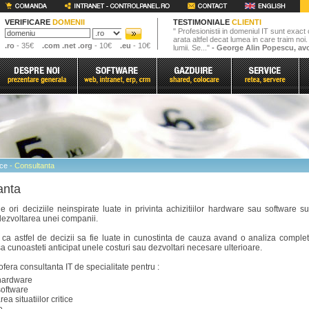
VERIFICARE
DOMENII
TESTIMONIALE
CLIENTI
" Profesionistii in domeniul IT sunt exact 
arata altfel decat lumea in care traim noi
.ro
- 35€
.com .net .org
- 10€
.eu
- 10€
lumii. Se..."
- George Alin Popescu, av
ice
- Consultanta
anta
 ori deciziile neinspirate luate in privinta achizitiilor hardware sau software su
dezvoltarea unei companii.
t ca astfel de decizii sa fie luate in cunostinta de cauza avand o analiza complet
 sa cunoasteti anticipat unele costuri sau dezvoltari necesare ulterioare.
 ofera consultanta IT de specialitate pentru :
 hardware
 software
ea situatiilor critice