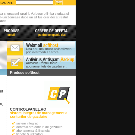
ca si cetatenii straini. Vorbesc o limba ciudata si
. Functioneaza dupa un alt fus orar decat restul
ocat
Una sau mai multe aplicatii web
prin intermediul carora...
Antivirus Pentru toate
abonamentele de gazduire...
Produse softhost
nt
a,
CONTROLPANEL.RO
sistem integrat de management a
conturilor de gazduire
sistem integrat
centralizare conturi de gazduire
abonamente & financiar
tichete & utilizatori