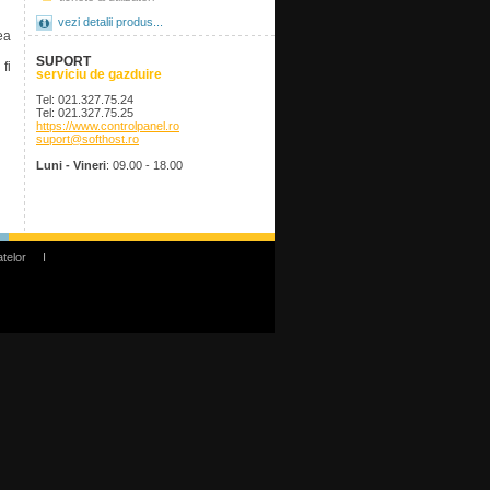
vezi detalii produs...
ea
SUPORT
fi
serviciu de gazduire
Tel: 021.327.75.24
Tel: 021.327.75.25
https://www.controlpanel.ro
suport@softhost.ro
Luni - Vineri
: 09.00 - 18.00
atelor
I