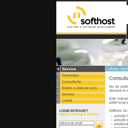
Service
Home
-
Serv
Prezentare
Consult
Consultanta
Nu de putine
Retele si statii de lucru
decisive in 
Servere
Este indica
Clienti
astfel incat
softhost, va
LOGIN INTRANET
suport hosting & service
achizitii
achizitii
solutionar