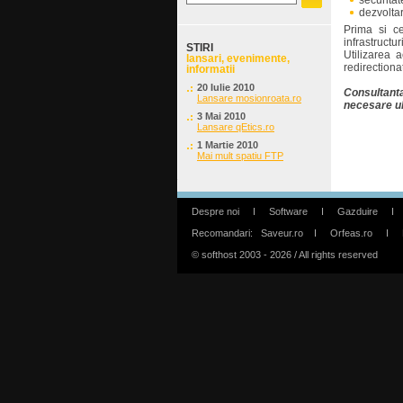
securitat
dezvoltar
Prima si c
infrastructur
STIRI
Utilizarea 
lansari, evenimente,
redirectiona
informatii
20 Iulie 2010
Consultanta 
Lansare mosionroata.ro
necesare ul
3 Mai 2010
Lansare qEtics.ro
1 Martie 2010
Mai mult spatiu FTP
Despre noi
I
Software
I
Gazduire
I
Recomandari:
Saveur.ro
I
Orfeas.ro
I
© softhost 2003 - 2026 / All rights reserved