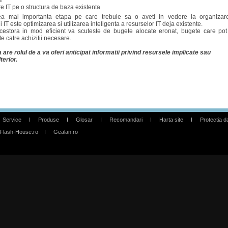
e
e IT pe o structura de baza existenta
ea mai importanta etapa pe care trebuie sa o aveti in vedere la organizar
ii IT este optimizarea si utilizarea inteligenta a resurselor IT deja existente.
acestora in mod eficient va scuteste de bugete alocate eronat, bugete care pot 
te catre achizitii necesare.
are rolul de a va oferi anticipat informatii privind resursele implicate sau
terior.
Service
I
Produse
I
Glosar
I
Recomandari
I
Harta site
I
Protectia d
Flash-House.ro
I
Gealan.ro