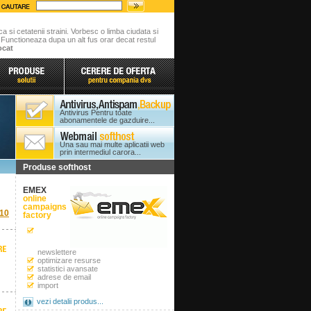
ca si cetatenii straini. Vorbesc o limba ciudata si
. Functioneaza dupa un alt fus orar decat restul
ocat
Antivirus Pentru toate
abonamentele de gazduire...
Una sau mai multe aplicatii web
prin intermediul carora...
Produse softhost
EMEX
online
campaigns
10
factory
newslettere
optimizare resurse
statistici avansate
adrese de email
import
vezi detalii produs...