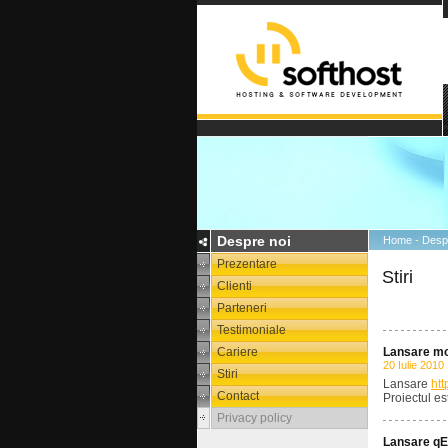
Despre noi
Home
-
Desp
Prezentare
Stiri
Clienti
Parteneri
Testimoniale
Cariere
Lansare mo
20 Iulie 2010
Stiri
Lansare
htt
Contact
Proiectul es
Privacy policy
Lansare qE