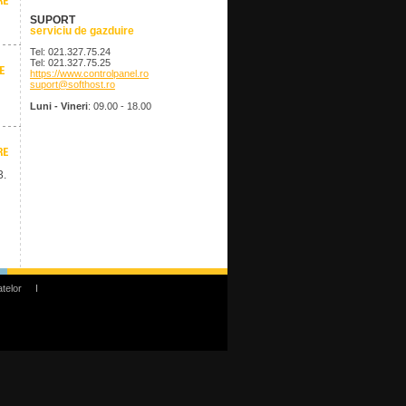
SUPORT
serviciu de gazduire
Tel: 021.327.75.24
Tel: 021.327.75.25
https://www.controlpanel.ro
suport@softhost.ro
Luni - Vineri
: 09.00 - 18.00
3.
atelor
I