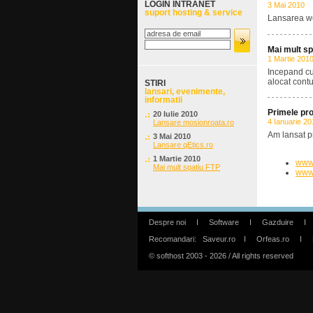
LOGIN INTRANET
3 Mai 2010
suport hosting & service
Lansarea we
Mai mult sp
1 Martie 201
Incepand cu
alocat contu
STIRI
lansari, evenimente,
informatii
Primele pr
20 Iulie 2010
4 Ianuarie 20
Lansare mosionroata.ro
Am lansat p
3 Mai 2010
Lansare qEtics.ro
1 Martie 2010
www.
Mai mult spatiu FTP
www.
Despre noi
I
Software
I
Gazduire
I
Recomandari:
Saveur.ro
I
Orfeas.ro
I
© softhost 2003 - 2026 / All rights reserved