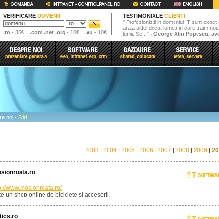
VERIFICARE
DOMENII
TESTIMONIALE
CLIENTI
" Profesionistii in domeniul IT sunt exact 
arata altfel decat lumea in care traim noi
.ro
- 35€
.com .net .org
- 10€
.eu
- 10€
lumii. Se..."
- George Alin Popescu, av
re noi
- Stiri
2003
|
2004
|
2005
|
2006
|
2007
|
2008
|
2009
|
20
sionroata.ro
p://www.mosionroata.ro/
te un shop online de biciclete si accesorii.
tics.ro