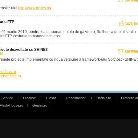
bsite-ului
http://www.qetics.ro
/
atiu FTP
0
 01 martie 2010, pentru toate abonamentele de gazduire, Softhost a dublat spatiu
lui FTP, costurile ramanand aceleasi.
oiecte dezvoltate cu SHINE3
10
rimele proiecte implementate cu noua versiune a framework-ului Softhost - SHINE 
orfeas.ro
charisma.ro
Service
I
Produse
I
Glosar
I
Recomandari
I
Harta site
I
Protectia d
Flash-House.ro
I
Gealan.ro