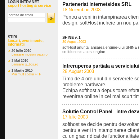
LOGIN INTRANET
Parteneriat Internetsides SRL
suport hosting & service
18 Noiembrie 2003
Pentru a veni in intampinarea client
design, softHost incheie un nou par
STIRI
SHINE v. 1
lansari, evenimente,
30 August 2003
informatii
softHost anunta lansarea engine-ului SHINE (s
20 Iulie 2010
ce foloseste acest engine.
Lansare mosionroata.ro
3 Mai 2010
Lansare qEtics.ro
Intreruperea partiala a serviciulu
1 Martie 2010
28 August 2003
Mai mult spatiu FTP
Timp de 4 ore unul din serverele sof
probleme hardware.
Echipa softhost a depus toate efort
revenirea online in cel mai scurt ti
Solutie Control Panel - intre dezv
17 Iulie 2003
softhost se decide pentru dezvoltar
pentru a veni in intampinarea clienti
cu un grad ridicat de functionalitate