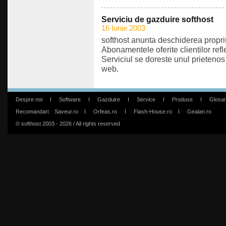
Serviciu de gazduire softhost
16 Iunie 2003
softhost anunta deschiderea propri
Abonamentele oferite clientilor refle
Serviciul se doreste unul prietenos 
web.
Despre noi
I
Software
I
Gazduire
I
Service
I
Produse
I
Glosar
Recomandari:
Saveur.ro
I
Orfeas.ro
I
Flash-House.ro
I
Gealan.ro
© softhost 2003 - 2026 / All rights reserved