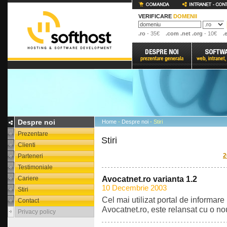
VERIFICARE
DOMENII
.ro
- 35€
.com .net .org
- 10€
.
Despre noi
Home
-
Despre noi
- Stiri
Prezentare
Stiri
Clienti
2
Parteneri
Testimoniale
Cariere
Avocatnet.ro varianta 1.2
10 Decembrie 2003
Stiri
Cel mai utilizat portal de informar
Contact
Avocatnet.ro, este relansat cu o nou
Privacy policy