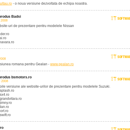
ultau.ro
- o noua versiune dezvoltata de echipa noastra.
 produs Badsi
 2008
bsite-uri de prezentare pentru modelele Nissan
o
der.ro
i.ro
navara.ro
2008
rsiunea romana pentru Gealan -
www.gealan.ro
 produs bsmotors.ro
e 2008
oile versiune ale website-urilor de prezentare pentru modelele Suzuki.
splash.ro
sx4.ro
randvitara.ro
imny.ro
an.ro
ort.ro
wift.ro
.ro