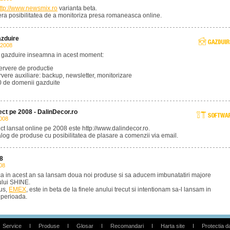
ttp://www.newsmix.ro
varianta beta.
fera posibilitatea de a monitoriza presa romaneasca online.
azduire
 2008
e gazduire inseamna in acest moment:
ervere de productie
rvere auxiliare: backup, newsletter, monitorizare
 de domenii gazduite
ect pe 2008 - DalinDecor.ro
2008
ct lansat online pe 2008 este http://www.dalindecor.ro.
alog de produse cu posibilitatea de plasare a comenzii via email.
08
08
ca in acest an sa lansam doua noi produse si sa aducem imbunatatiri majore
lui SHINE.
us,
EMEX
, este in beta de la finele anului trecut si intentionam sa-l lansam in
 perioada.
Service
I
Produse
I
Glosar
I
Recomandari
I
Harta site
I
Protectia d