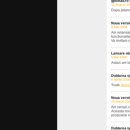
gpsmall.ro 
11 August 2
Dupa pdamal
Noua versi
8 Iulie 2008
Am relansat
functionalita
Va invitam sa
Lansare obs
5 Mai 2008
Astazi am l
Dublarea s
8 Aprilie 2008
Toate
abona
Noua versi
24 Martie 20
Am lansat o
Aceasta noua
produsele n
Dublarea s