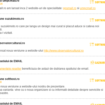
si umpcmall.ro
008
l.ro am lansat inca 2 website-uri de specialitate:
gpsmall.ro
si
umpcmall.ro
une suzukimoto.ro
 suzukimoto.ro care pe langa un design mai curat si placut aduce si cateva noi
ti.
-l vizitati.
ervatorcultural.ro
ansat noua versiune a website-ului
http://www.observatorcultural.ro
patiului de EMAIL
mentele reseller
beneficiaza de astazi de dublarea spatiului de email.
une softhost.ro
08
 noua versiune a website-ului nostru de prezentare.
 varianta vine cu o noua organizare si cu informatii detaliate despre serviciile si
oastre.
patiului de EMAIL