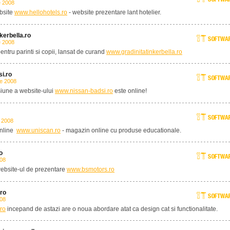
e 2008
bsite
www.hellohotels.ro
- website prezentare lant hotelier.
nkerbella.ro
e 2008
entru parinti si copii, lansat de curand
www.gradinitatinkerbella.ro
i.ro
e 2008
iune a website-ului
www.nissan-badsi.ro
este online!
 2008
online
www.uniscan.ro
- magazin online cu produse educationale.
o
008
ebsite-ul de prezentare
www.bsmotors.ro
.ro
008
ro
incepand de astazi are o noua abordare atat ca design cat si functionalitate.