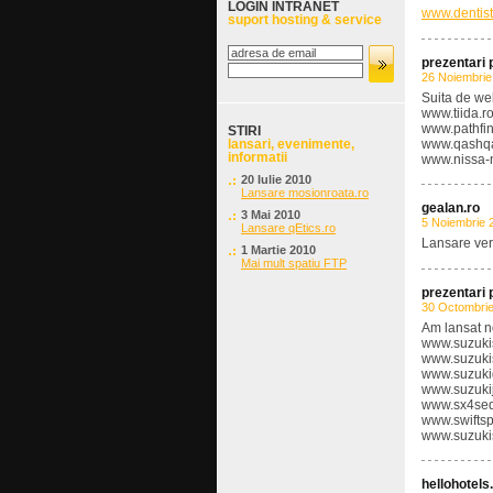
LOGIN INTRANET
www.dentist
suport hosting & service
prezentari
26 Noiembrie
Suita de we
www.tiida.r
www.pathfin
STIRI
lansari, evenimente,
www.qashqa
informatii
www.nissa-
20 Iulie 2010
Lansare mosionroata.ro
gealan.ro
3 Mai 2010
5 Noiembrie 
Lansare qEtics.ro
Lansare ve
1 Martie 2010
Mai mult spatiu FTP
prezentari
30 Octombri
Am lansat n
www.suzuki
www.suzuki
www.suzukig
www.suzukij
www.sx4sed
www.swiftsp
www.suzukis
hellohotels