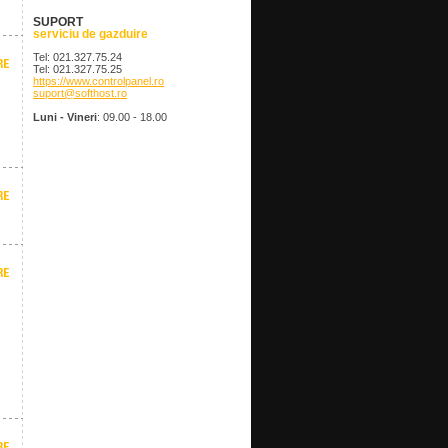
SUPORT
serviciu de gazduire
Tel: 021.327.75.24
Tel: 021.327.75.25
https://www.controlpanel.ro
suport@softhost.ro
Luni - Vineri
: 09.00 - 18.00