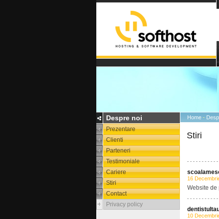
Despre noi
Home
-
Desp
Prezentare
Stiri
Clienti
Parteneri
Testimoniale
Cariere
scoalamese
16 Decembri
Stiri
Website de 
Contact
Privacy policy
dentistulta
10 Decembri