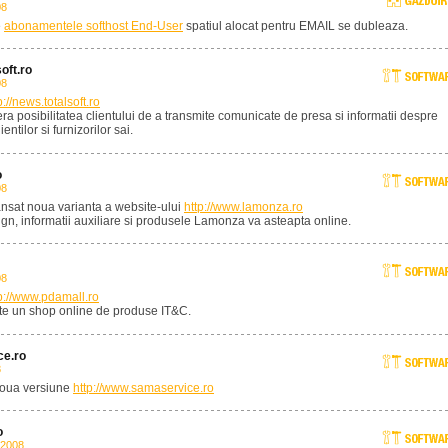
08
e
abonamentele softhost End-User
spatiul alocat pentru EMAIL se dubleaza.
oft.ro
08
p://news.totalsoft.ro
era posibilitatea clientului de a transmite comunicate de presa si informatii despre
ntilor si furnizorilor sai.
o
08
ansat noua varianta a website-ului
http://www.lamonza.ro
gn, informatii auxiliare si produsele Lamonza va asteapta online.
08
p://www.pdamall.ro
ste un shop online de produse IT&C.
e.ro
8
noua versiune
http://www.samaservice.ro
o
 2008