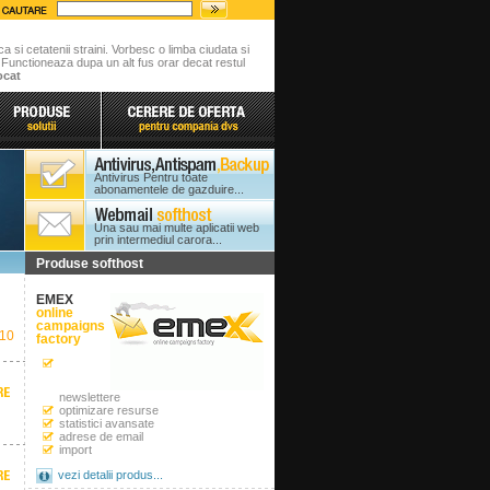
ca si cetatenii straini. Vorbesc o limba ciudata si
. Functioneaza dupa un alt fus orar decat restul
ocat
Antivirus Pentru toate
abonamentele de gazduire...
Una sau mai multe aplicatii web
prin intermediul carora...
Produse softhost
EMEX
online
campaigns
10
factory
newslettere
optimizare resurse
statistici avansate
adrese de email
import
vezi detalii produs...