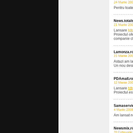
24 Martie 20
Pentru toat
News.totals
21 Martie 20
Lansare
htt
Proiectul of
companie clie
Lamonza.r
21 Martie 20
Astazi am l
Un nou desi
PDAmall.ro
12 Martie 20
Lansare
htt
Proiectul e
Samaservic
4 Martie 200
Am lansat 
Newsmix.r
20 Februarie