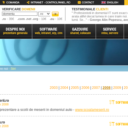
VERIFICARE
DOMENII
TESTIMONIALE
CLIENTI
" Profesionistii in domeniul IT sunt exact 
arata altfel decat lumea in care traim noi
.ro
- 35€
.com .net .org
- 10€
.eu
- 10€
lumii. Se..."
- George Alin Popescu, av
re noi
- Stiri
2003
|
2004
|
2005
|
2006
|
2007
|
2008
|
2009
|
20
rii.ro
e 2008
prezentare a scolii de meserii in domeniul auto -
www.scoalameserii.ro
u.ro
e 2008