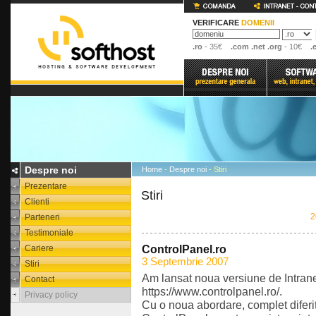
VERIFICARE
DOMENII
.ro
- 35€
.com .net .org
- 10€
.
Despre noi
Home
-
Despre noi
- Stiri
Prezentare
Stiri
Clienti
2
Parteneri
Testimoniale
Cariere
ControlPanel.ro
3 Septembrie 2007
Stiri
Am lansat noua versiune de Intrane
Contact
https://www.controlpanel.ro/.
Privacy policy
Cu o noua abordare, complet diferit