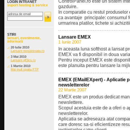
ControlPanel.ro este un sistem int
LOGIN INTRANET
suport hosting & service
gazduire.
In comparatie cu restul produselor 
ca avantaje principale: consumul f
urmarirea platilor, tichete si achizi
STIRI
Lansare EMEX
lansari, evenimente,
informatii
1 Iunie 2007
20 Iulie 2010
In aceasta luna softhost a lansat 
Lansare mosionroata.ro
EMEX va fi disponibil in doua varia
3 Mai 2010
Pentru inceput EMEX este disponibi
Lansare qEtics.ro
este planuita pentru lansare la mij
1 Martie 2010
Mai mult spatiu FTP
EMEX (EMailEXpert) - Aplicatie
newsletterelor
22 Martie 2007
EMEX este un produs dedicat man
newslettere.
Scopul acestuia este de a oferi o a
newsletterelor.
Aplicatia se adreseaza atat companii
care doresc sa-si eficientizeze res
instiintarilor catre clienti.