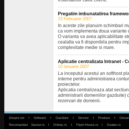
Pregatim imbunatatirea framewo
23 Februarie 2007
In aceste zile planuim schimbari m
ca vom implementa doua variante d
O varianta va avea aplicabilitate stri
cealalta va fi disponibila pentru i
complexitate medie si mare.
Aplicatie centralizata Intranet - 
10 Ianuarie 2007
La inceputul acestui an softhost pl
interne pentru administrarea contur
proiectelor.
Aplicatia centralizeaza atat secti
administrarii domeniilor gazduite) c
rezervari de domenii.
Despre noi
I
Software
I
Gazduire
I
Service
I
Produse
I
Glosar
Recomandari:
Saveur.ro
I
Orfeas.ro
I
Flash-House.ro
I
Gealan.ro